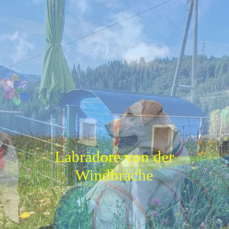
Startseite
News
Labbi-Kiste
Über uns
Labradore von der
Windbrache
Zucht