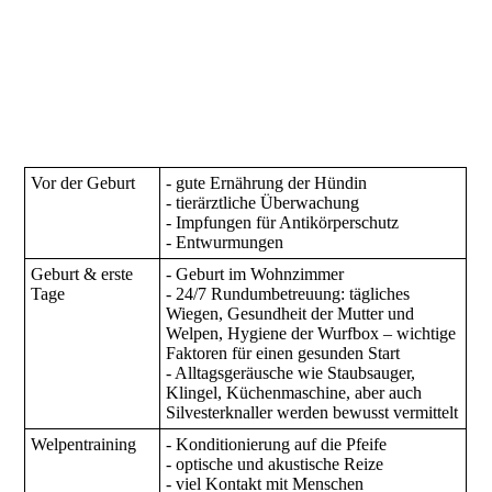
20230915_173604
20230926_172109
Vor der Geburt
- gute Ernährung der Hündin
- tierärztliche Überwachung
- Impfungen für Antikörperschutz
- Entwurmungen
Geburt & erste
- Geburt im Wohnzimmer
Tage
- 24/7 Rundumbetreuung: tägliches
Wiegen, Gesundheit der Mutter und
Welpen, Hygiene der Wurfbox – wichtige
Faktoren für einen gesunden Start
- Alltagsgeräusche wie Staubsauger,
Klingel, Küchenmaschine, aber auch
Silvesterknaller werden bewusst vermittelt
Welpentraining
- Konditionierung auf die Pfeife
- optische und akustische Reize
- viel Kontakt mit Menschen