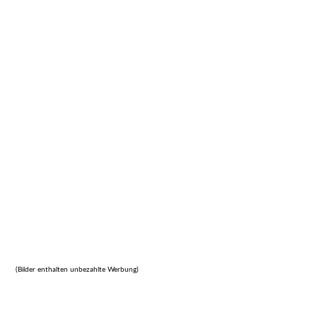
20230815_084814
20230822_141717
20230822_104110
20230823_080536
20230907_112008
20230907_094551
20230912_143528_2
20241208_113356_1
20241114_104632
(Bilder enthalten unbezahlte Werbung)
20231003_093611