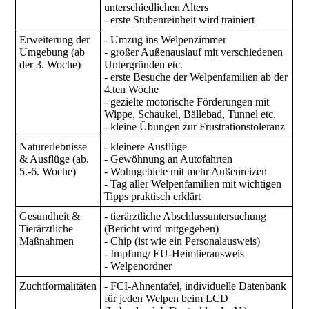
unterschiedlichen Alters
- erste Stubenreinheit wird trainiert
Erweiterung der
- Umzug ins Welpenzimmer
Umgebung (ab
- großer Außenauslauf mit verschiedenen
der 3. Woche)
Untergründen etc.
- erste Besuche der Welpenfamilien ab der
4.ten Woche
- gezielte motorische Förderungen mit
Wippe, Schaukel, Bällebad, Tunnel etc.
- kleine Übungen zur Frustrationstoleranz
Naturerlebnisse
- kleinere Ausflüge
& Ausflüge (ab.
- Gewöhnung an Autofahrten
5.-6. Woche)
- Wohngebiete mit mehr Außenreizen
- Tag aller Welpenfamilien mit wichtigen
Tipps praktisch erklärt
Gesundheit &
- tierärztliche Abschlussuntersuchung
Tierärztliche
(Bericht wird mitgegeben)
Maßnahmen
- Chip (ist wie ein Personalausweis)
- Impfung/ EU-Heimtierausweis
- Welpenordner
Zuchtformalitäten
- FCI-Ahnentafel, individuelle Datenbank
für jeden Welpen beim LCD